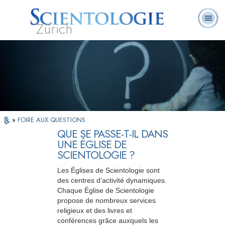
Zürich
Qu’est-ce que la
Ministres
Foire aux
L. Ron Hubbard
Livres
Scientologie ?
volontaires
questions
»
FOIRE AUX QUESTIONS
QUE SE PASSE-T-IL DANS
UNE ÉGLISE DE
SCIENTOLOGIE ?
Les Églises de Scientologie sont
des centres d’activité dynamiques.
Chaque Église de Scientologie
propose de nombreux services
religieux et des livres et
conférences grâce auxquels les