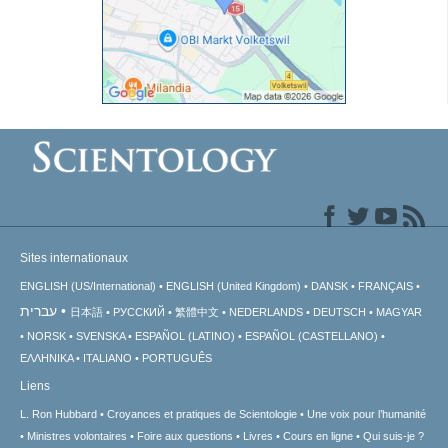
Sites internationaux
ENGLISH (US/International)
ENGLISH (United Kingdom)
DANSK
FRANÇAIS
עברית
日本語
РУССКИЙ
繁體中文
NEDERLANDS
DEUTSCH
MAGYAR
NORSK
SVENSKA
ESPAÑOL (LATINO)
ESPAÑOL (CASTELLANO)
ΕΛΛΗΝΙΚA
ITALIANO
PORTUGUÊS
Liens
L. Ron Hubbard
Croyances et pratiques de Scientologie
Une voix pour l’humanité
Ministres volontaires
Foire aux questions
Livres
Cours en ligne
Qui suis-je ?