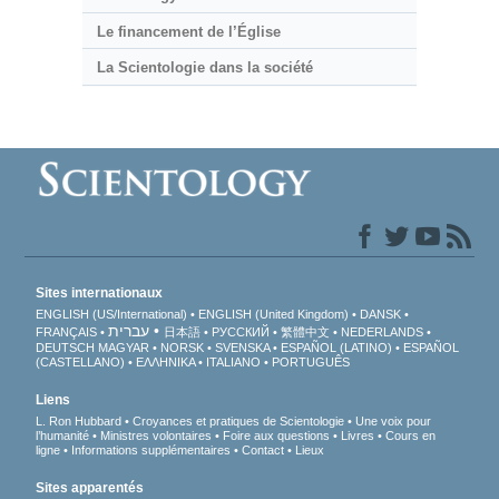
Le financement de l’Église
La Scientologie dans la société
Sites internationaux
ENGLISH (US/International)
ENGLISH (United Kingdom)
DANSK
עברית
FRANÇAIS
日本語
РУССКИЙ
繁體中文
NEDERLANDS
DEUTSCH
MAGYAR
NORSK
SVENSKA
ESPAÑOL (LATINO)
ESPAÑOL
(CASTELLANO)
ΕΛΛΗΝΙΚA
ITALIANO
PORTUGUÊS
Liens
L. Ron Hubbard
Croyances et pratiques de Scientologie
Une voix pour
l’humanité
Ministres volontaires
Foire aux questions
Livres
Cours en
ligne
Informations supplémentaires
Contact
Lieux
Sites apparentés