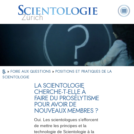
Zürich
Qu’est-ce que la
Ministres
Foire aux
L. Ron Hubbard
Livres
Scientologie ?
volontaires
questions
»
FOIRE AUX QUESTIONS
»
POSITIONS ET PRATIQUES DE LA
SCIENTOLOGIE
LA SCIENTOLOGIE
CHERCHE-T-ELLE À
FAIRE DU PROSÉLYTISME
POUR AVOIR DE
NOUVEAUX MEMBRES ?
Oui. Les scientologues s’efforcent
de mettre les principes et la
technologie de Scientologie à la