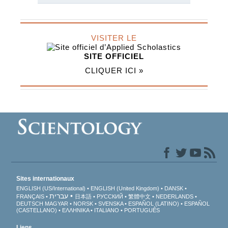
VISITER LE
SITE OFFICIEL
CLIQUER ICI »
Sites internationaux
ENGLISH (US/International)
ENGLISH (United Kingdom)
DANSK
עברית
FRANÇAIS
日本語
РУССКИЙ
繁體中文
NEDERLANDS
DEUTSCH
MAGYAR
NORSK
SVENSKA
ESPAÑOL (LATINO)
ESPAÑOL
(CASTELLANO)
ΕΛΛΗΝΙΚA
ITALIANO
PORTUGUÊS
Liens