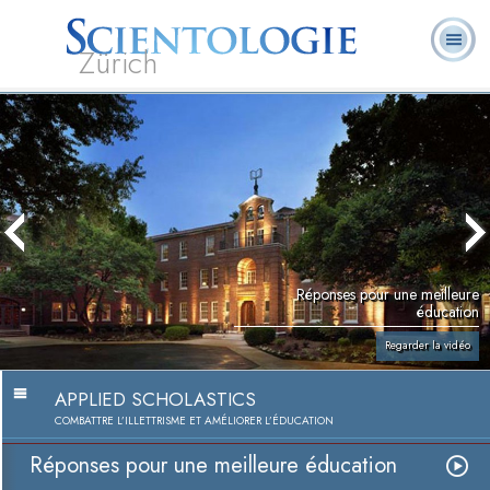
Zürich
Qu’est-ce que la
Ministres
Foire aux
L. Ron Hubbard
Livres
Scientologie ?
volontaires
questions
Réponses pour une meilleure
éducation
Regarder la vidéo
APPLIED SCHOLASTICS
COMBATTRE L’ILLETTRISME ET AMÉLIORER L’ÉDUCATION
Réponses pour une meilleure éducation