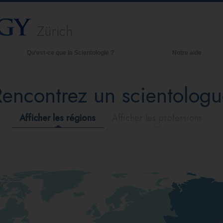
Zürich
Qu’est-ce que la Scientologie ?
Notre aide
royances et pratiques
Rencontrez un scientologu
redos et Codes de Scientologie
es scientologues et la Scientologie
Afficher les régions
Afficher les professions
encontrez un scientologue
 l’intérieur d’une église
es principes de base de la Scientologie
a Dianétique : Une introduction
mour et haine –
u’est-ce que la grandeur ?