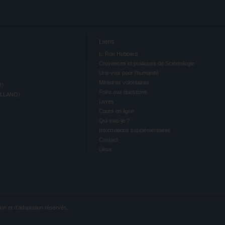
Liens
L. Ron Hubbard
Croyances et pratiques de Scientologie
Une voix pour l’humanité
Ministres volontaires
O)
Foire aux questions
ELLANO)
Livres
Cours en ligne
Qui suis-je ?
Informations supplémentaires
Contact
Lieux
ion et d’adaptation réservés.