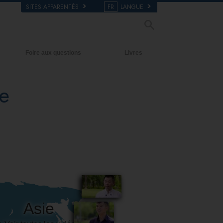
SITES APPARENTÉS
FR
LANGUE
Foire aux questions
Livres
Antécédents et principes de base
Livres pour débutants
e
À l’intérieur d’une église
Livres audio
L’organisation de la Scientologie
conférences d’introduction
Films