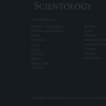
Sites internationaux
ENGLISH (US/International)
MAGYAR
ENGLISH (United Kingdom)
NORSK
DANSK
SVENSKA
FRANÇAIS
ESPAÑOL (LATIN
עברית
ESPAÑOL (CAST
ΕΛΛΗΝΙΚA
日本語
ITALIANO
РУССКИЙ
PORTUGUÊS
繁體中文
NEDERLANDS
DEUTSCH
© 2026
Église de Scientology de Zurich.
Tous droits de reproduct