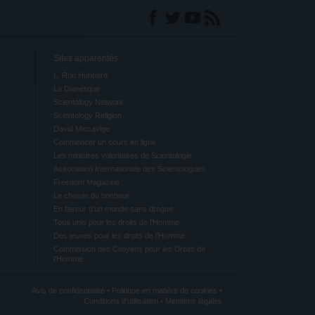
Sites apparentés
L. Ron Hubbard
La Dianétique
Scientology Network
Scientology Religion
David Miscavige
Commencer un cours en ligne
Les ministres volontaires de Scientologie
Association Internationale des Scientologues
Freedom Magazine
Le chemin du bonheur
En faveur d’un monde sans drogue
Tous unis pour les droits de l’Homme
Des jeunes pour les droits de l’Homme
Commission des Citoyens pour les Droits de
l’Homme
Avis de confidentialité
•
Politique en matière de cookies
•
Conditions d’utilisation
•
Mentions légales