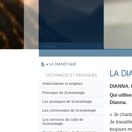
» Menu
»
LA DIANÉTIQUE
LA DI
CROYANCES ET PRATIQUES
Antécédents et origines
DIANNA,
Principes de Scientologie
Qui utili
Les pratiques de Scientologie
Dianna.
Les cérémonies de Scientologie
« Je chant
Les services du culte de
Je travaill
Scientologie
toujours mo