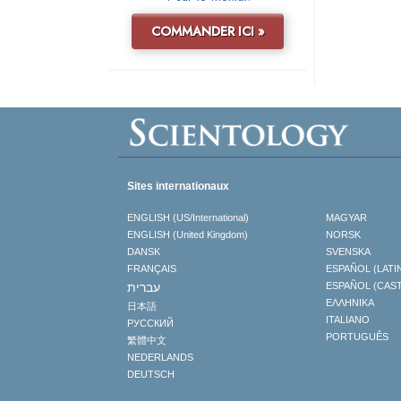
COMMANDER ICI »
Sites internationaux
ENGLISH (US/International)
MAGYAR
ENGLISH (United Kingdom)
NORSK
DANSK
SVENSKA
FRANÇAIS
ESPAÑOL (LATI
עברית
ESPAÑOL (CAS
ΕΛΛΗΝΙΚA
日本語
ITALIANO
РУССКИЙ
PORTUGUÊS
繁體中文
NEDERLANDS
DEUTSCH