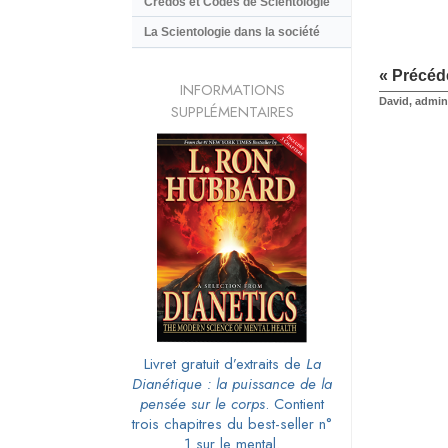
Credos et Codes de Scientologie
La Scientologie dans la société
« Précéd
INFORMATIONS
David, admin
SUPPLÉMENTAIRES
Livret gratuit d’extraits de
La
Dianétique : la puissance de la
pensée sur le corps
. Contient
trois chapitres du best-seller n°
1 sur le mental.