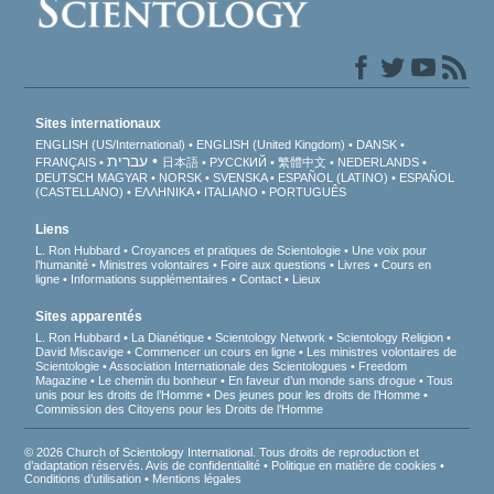
Sites internationaux
ENGLISH (US/International)
ENGLISH (United Kingdom)
DANSK
עברית
FRANÇAIS
日本語
РУССКИЙ
繁體中文
NEDERLANDS
DEUTSCH
MAGYAR
NORSK
SVENSKA
ESPAÑOL (LATINO)
ESPAÑOL
(CASTELLANO)
ΕΛΛΗΝΙΚA
ITALIANO
PORTUGUÊS
Liens
L. Ron Hubbard
Croyances et pratiques de Scientologie
Une voix pour
l’humanité
Ministres volontaires
Foire aux questions
Livres
Cours en
ligne
Informations supplémentaires
Contact
Lieux
Sites apparentés
L. Ron Hubbard
La Dianétique
Scientology Network
Scientology Religion
David Miscavige
Commencer un cours en ligne
Les ministres volontaires de
Scientologie
Association Internationale des Scientologues
Freedom
Magazine
Le chemin du bonheur
En faveur d’un monde sans drogue
Tous
unis pour les droits de l’Homme
Des jeunes pour les droits de l’Homme
Commission des Citoyens pour les Droits de l’Homme
© 2026 Church of Scientology International. Tous droits de reproduction et
d’adaptation réservés.
Avis de confidentialité
•
Politique en matière de cookies
•
Conditions d’utilisation
•
Mentions légales