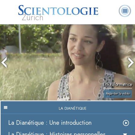
Zürich
Qu’est-ce que la
Ministres
Foire aux
L. Ron Hubbard
Livres
Scientologie ?
volontaires
questions
Erika, formatrice
Regarder la vidéo
LA DIANÉTIQUE
La Dianétique : Une introduction
La Dianétique : Histoires personnelles