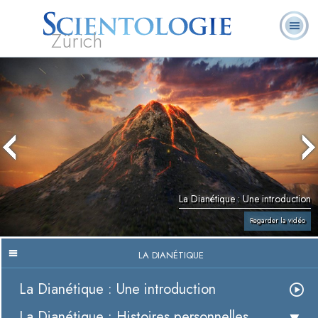
Zürich
Qu’est-ce que la
Ministres
Foire aux
L. Ron Hubbard
Livres
Scientologie ?
volontaires
questions
La Dianétique : Une introduction
Regarder la vidéo
LA DIANÉTIQUE
La Dianétique : Une introduction
La Dianétique : Histoires personnelles