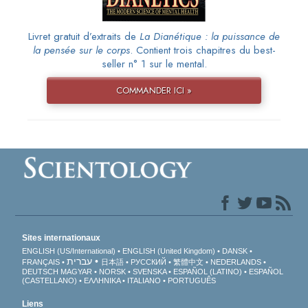
Livret gratuit d’extraits de
La Dianétique : la puissance de
la pensée sur le corps
. Contient trois chapitres du best-
seller n° 1 sur le mental.
COMMANDER ICI »
Sites internationaux
ENGLISH (US/International)
ENGLISH (United Kingdom)
DANSK
עברית
FRANÇAIS
日本語
РУССКИЙ
繁體中文
NEDERLANDS
DEUTSCH
MAGYAR
NORSK
SVENSKA
ESPAÑOL (LATINO)
ESPAÑOL
(CASTELLANO)
ΕΛΛΗΝΙΚA
ITALIANO
PORTUGUÊS
Liens