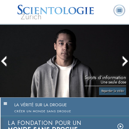
Zürich
Qu’est-ce que la
Ministres
Foire aux
L. Ron Hubbard
Livres
Scientologie ?
volontaires
questions
Spots d’information
Une seule dose
Regarder la vidéo
LA VÉRITÉ SUR LA DROGUE
CRÉER UN MONDE SANS DROGUE
LA FONDATION POUR UN