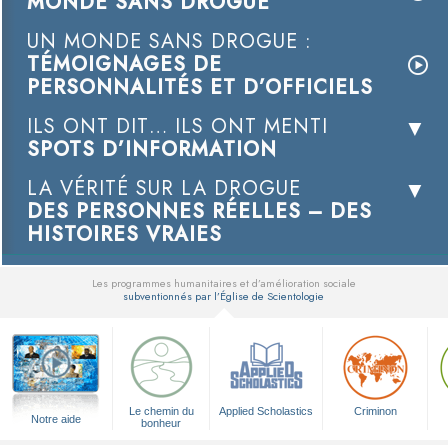
MONDE SANS DROGUE
UN MONDE SANS DROGUE :
TÉMOIGNAGES DE
PERSONNALITÉS ET D’OFFICIELS
ILS ONT DIT… ILS ONT MENTI
SPOTS D’INFORMATION
LA VÉRITÉ SUR LA DROGUE
DES PERSONNES RÉELLES – DES
HISTOIRES VRAIES
Les programmes humanitaires et d’amélioration sociale
subventionnés par l’Église de Scientologie
▼
Le chemin du
Applied Scholastics
Criminon
Notre aide
bonheur