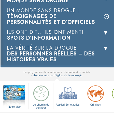
MONDE SANS DROGUE
UN MONDE SANS DROGUE :
TÉMOIGNAGES DE
PERSONNALITÉS ET D’OFFICIELS
ILS ONT DIT… ILS ONT MENTI
SPOTS D’INFORMATION
LA VÉRITÉ SUR LA DROGUE
DES PERSONNES RÉELLES – DES
HISTOIRES VRAIES
Les programmes humanitaires et d’amélioration sociale
subventionnés par l’Église de Scientologie
▼
Le chemin du
Applied Scholastics
Criminon
Notre aide
bonheur