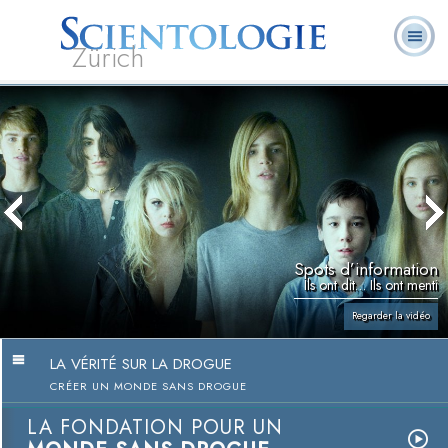
Zürich
Qu’est-ce que la
Ministres
Foire aux
L. Ron Hubbard
Livres
Scientologie ?
volontaires
questions
Spots d’information
Ils ont dit… Ils ont menti
Regarder la vidéo
LA VÉRITÉ SUR LA DROGUE
CRÉER UN MONDE SANS DROGUE
LA FONDATION POUR UN